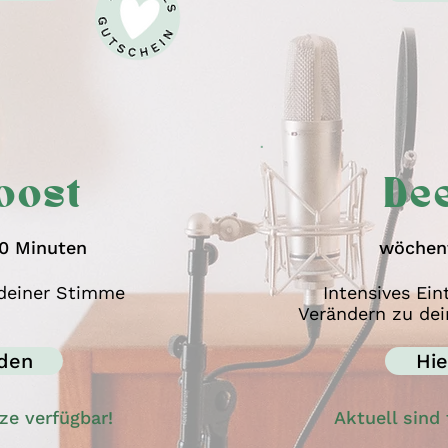
oost
De
0 Minuten
wöchent
deiner Stimme
Intensives Ei
Verändern zu d
den
Hi
tze verfügbar!
Aktuell sind 