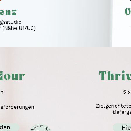
senz
O
gsstudio
f (Nähe U1/U3)
Hour
Thriv
en
5 
Zielgerichtet
usforderungen
tiefer
lden
Hi