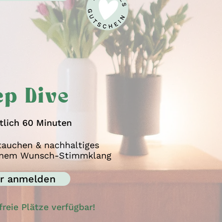
ep Dive
lich 60 Minuten
ntauchen & nachhaltiges
einem Wunsch-Stimmklang
er anmelden
freie Plätze verfügbar!