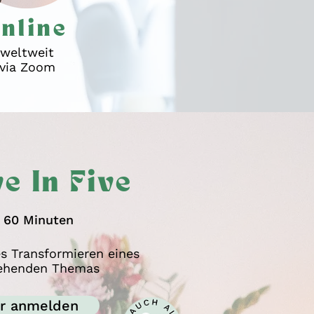
nline
weltweit
via Zoom
e In Five
x 60 Minuten
es Transformieren eines
gehenden Themas
er anmelden