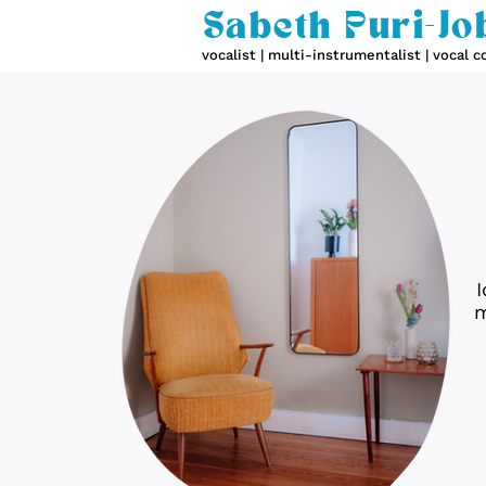
Sabeth Puri-Jo
vocalist | multi-instrumentalist | vocal 
I
m