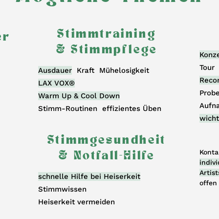
Stimmtraining
er
& Stimmpflege
Konz
Tour
Ausdauer
Kraft Mühelosigkeit
Reco
LAX VOX®
Prob
Warm Up & Cool Down
Aufn
Stimm-Routinen effizientes Üben
wicht
Stimmgesundheit
Konta
& Notfall-Hilfe
indiv
Artist
schnelle Hilfe bei Heiserkeit
offen
Stimmwissen
Heiserkeit vermeiden