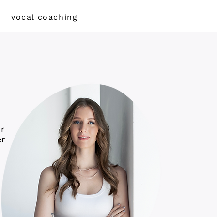
vocal coaching
ür
er