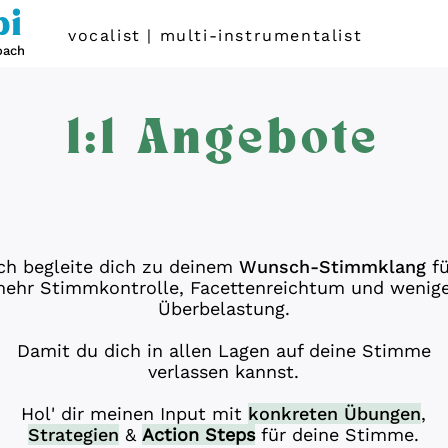
bi
vocalist | multi-instrumentalist
coach
1:1 Angebote
ch begleite dich zu deinem
Wunsch-Stimmklang
f
ehr Stimmkontrolle, Facettenreichtum und wenig
Überbelastung.
Damit du dich in allen Lagen
auf deine Stimme
verlassen kannst.
Hol' dir meinen Input
mit
konkreten Übungen
,
Strategien
&
Action Steps
für deine Stimme.