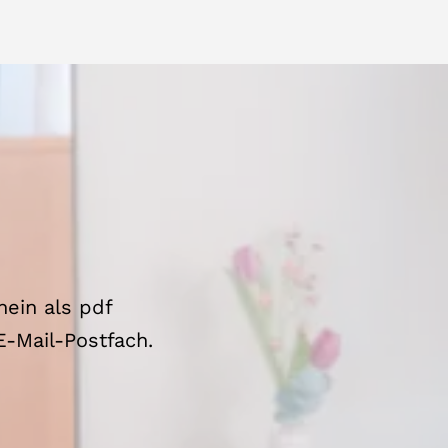
hein als pdf
-Mail-Postfach.