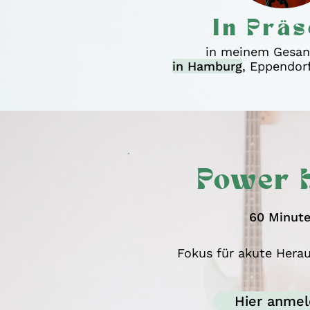
In Prä
in meinem Gesan
in Hamburg
, Eppendor
Power 
60 Minut
Fokus für akute Hera
Hier anme